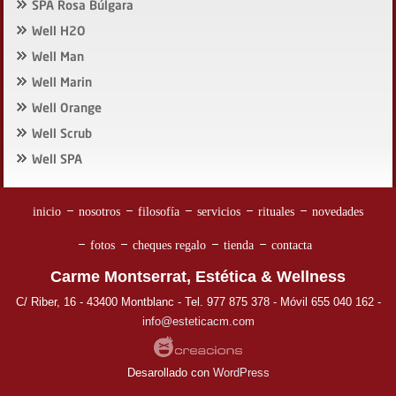
SPA Rosa Búlgara
Well H2O
Well Man
Well Marin
Well Orange
Well Scrub
Well SPA
inicio
nosotros
filosofía
servicios
rituales
novedades
fotos
cheques regalo
tienda
contacta
Carme Montserrat, Estética & Wellness
C/ Riber, 16 - 43400 Montblanc - Tel. 977 875 378 - Móvil 655 040 162 -
info@esteticacm.com
Desarollado con
WordPress