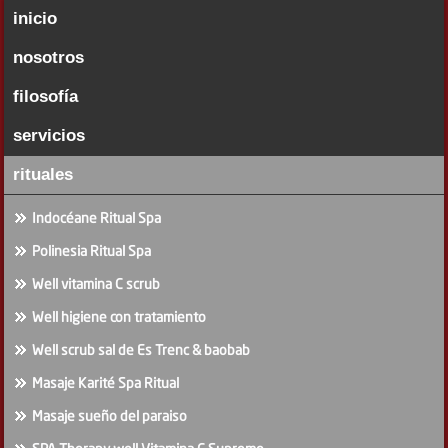
inicio
nosotros
filosofía
servicios
rituales
Indocéane Ritual Spa
Polinesia Ritual Spa
Well vitamina C scrub
Well higiene con tratamiento
Well scrub sal de Es Trenc & baobab
Masaje Karité Spa Ritual
Masaje sueño del paraiso