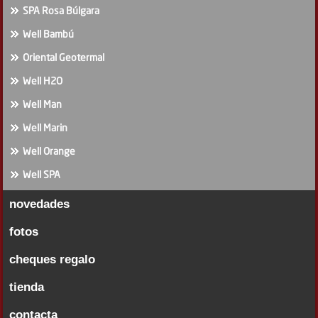
SPA Rosa Búlgara
Well Bambú
Oriental Geotermal
Well H2O
Well Man
Well Marin
Well Orange
Well SPA
novedades
fotos
cheques regalo
tienda
contacta