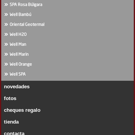
SPA Rosa Búlgara
Well Bambú
Oriental Geotermal
Well H2O
Well Man
Well Marin
Well Orange
Well SPA
novedades
fotos
cheques regalo
tienda
contacta