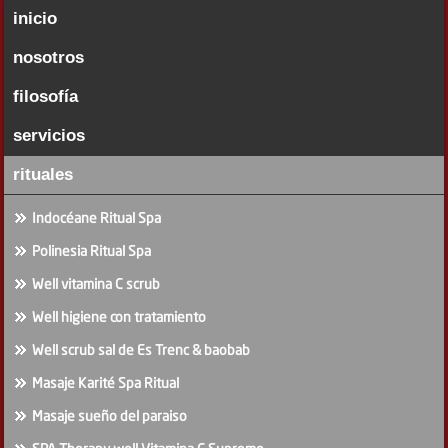
inicio
nosotros
filosofía
servicios
rituales
Indocéane Ritual Spa
Polinesia Ritual Spa
Well vitamina C scrub
Well higiene con tratamiento
Well scrub sal de Es Trenc & baobab
Masaje Karité Spa Ritual
Masaje sueño del paraiso