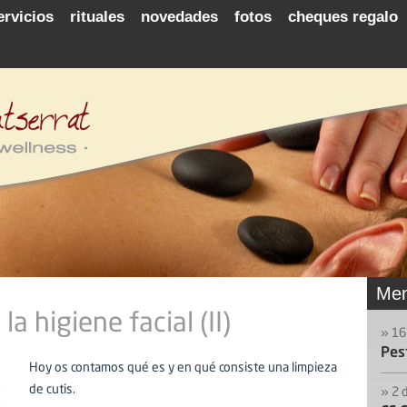
ervicios
rituales
novedades
fotos
cheques regalo
Men
a higiene facial (II)
» 16
Pes
Hoy os contamos qué es y en qué consiste una limpieza
de cutis.
» 2 