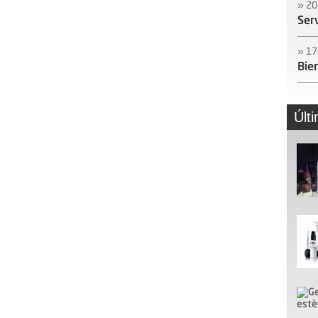
» 20
Ser
» 17
Bie
Últ