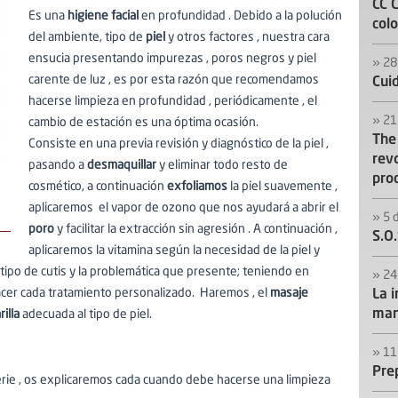
CC C
Es una
higiene facial
en profundidad . Debido a la polución
colo
del ambiente, tipo de
piel
y otros factores , nuestra cara
ensucia presentando impurezas , poros negros y piel
» 28
carente de luz , es por esta razón que recomendamos
Cui
hacerse limpieza en profundidad , periódicamente , el
» 21
cambio de estación es una óptima ocasión.
The
Consiste en una previa revisión y diagnóstico de la piel ,
revo
pasando a
desmaquillar
y eliminar todo resto de
pro
cosmético, a continuación
exfoliamos
la piel suavemente ,
aplicaremos el vapor de ozono que nos ayudará a abrir el
» 5 
poro
y facilitar la extracción sin agresión . A continuación ,
S.O.
aplicaremos la vitamina según la necesidad de la piel y
tipo de cutis y la problemática que presente; teniendo en
» 24
acer cada tratamiento personalizado. Haremos , el
masaje
La 
ma
illa
adecuada al tipo de piel.
» 11
Prep
serie , os explicaremos cada cuando debe hacerse una limpieza