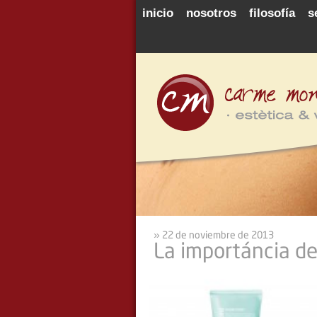
inicio
nosotros
filosofía
s
» 22 de noviembre de 2013
La importáncia de l