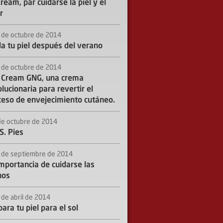
ream, par cuidarse la piel y el
r
 de octubre de 2014
da tu piel después del verano
 de octubre de 2014
 Cream GNG, una crema
lucionaria para revertir el
ceso de envejecimiento cutáneo.
de octubre de 2014
S. Pies
 de septiembre de 2014
importancia de cuidarse las
nos
 de abril de 2014
ara tu piel para el sol