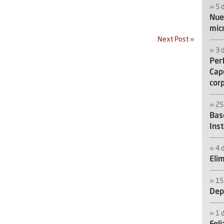
» 5 
Nue
mic
Next Post
»
» 3 
Per
Capu
cor
» 25
Bas
Ins
» 4 
Elim
» 15
Depi
» 1 