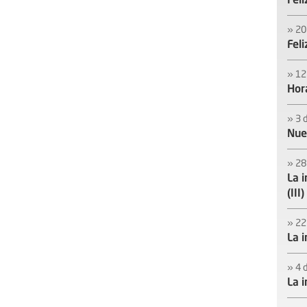
Fel
» 20
Fel
» 12
Hora
» 3 
Nuev
» 28
La i
(III)
» 22
La i
» 4 
La i