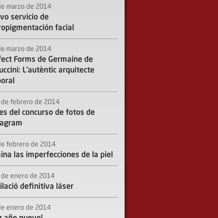
de marzo de 2014
vo servicio de
ropigmentación facial
de marzo de 2014
fect Forms de Germaine de
ccini: L’autèntic arquitecte
poral
 de febrero de 2014
es del concurso de fotos de
tagram
de febrero de 2014
ina las imperfecciones de la piel
 de enero de 2014
lació definitiva láser
de enero de 2014